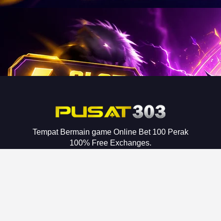
Tempat Bermain game Online Bet 100 Perak
100% Free Exchanges.
PUSAT303
Support
About Us
Order Status
About Us