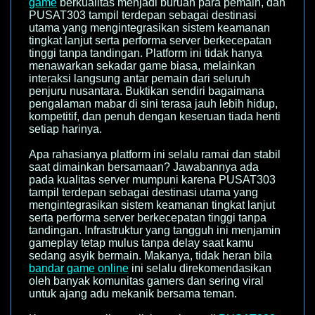
game
berkualitas menjadi buruan para pemain, dan
PUSAT303 tampil terdepan sebagai destinasi
utama yang mengintegrasikan sistem keamanan
tingkat lanjut serta performa server berkecepatan
tinggi tanpa tandingan. Platform ini tidak hanya
menawarkan sekadar game biasa, melainkan
interaksi langsung antar pemain dari seluruh
penjuru nusantara. Buktikan sendiri bagaimana
pengalaman mabar di sini terasa jauh lebih hidup,
kompetitif, dan penuh dengan keseruan tiada henti
setiap harinya.
Apa rahasianya platform ini selalu ramai dan stabil
saat dimainkan bersamaan? Jawabannya ada
pada kualitas server mumpuni karena PUSAT303
tampil terdepan sebagai destinasi utama yang
mengintegrasikan sistem keamanan tingkat lanjut
serta performa server berkecepatan tinggi tanpa
tandingan. Infrastruktur yang tangguh ini menjamin
gameplay tetap mulus tanpa delay saat kamu
sedang asyik bermain. Makanya, tidak heran bila
bandar game online
ini selalu direkomendasikan
oleh banyak komunitas gamers dan sering viral
untuk ajang adu mekanik bersama teman.