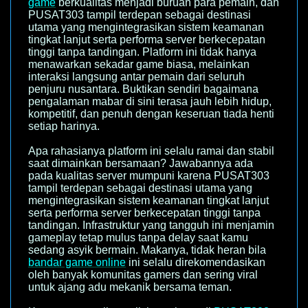
game
berkualitas menjadi buruan para pemain, dan
PUSAT303 tampil terdepan sebagai destinasi
utama yang mengintegrasikan sistem keamanan
tingkat lanjut serta performa server berkecepatan
tinggi tanpa tandingan. Platform ini tidak hanya
menawarkan sekadar game biasa, melainkan
interaksi langsung antar pemain dari seluruh
penjuru nusantara. Buktikan sendiri bagaimana
pengalaman mabar di sini terasa jauh lebih hidup,
kompetitif, dan penuh dengan keseruan tiada henti
setiap harinya.
Apa rahasianya platform ini selalu ramai dan stabil
saat dimainkan bersamaan? Jawabannya ada
pada kualitas server mumpuni karena PUSAT303
tampil terdepan sebagai destinasi utama yang
mengintegrasikan sistem keamanan tingkat lanjut
serta performa server berkecepatan tinggi tanpa
tandingan. Infrastruktur yang tangguh ini menjamin
gameplay tetap mulus tanpa delay saat kamu
sedang asyik bermain. Makanya, tidak heran bila
bandar game online
ini selalu direkomendasikan
oleh banyak komunitas gamers dan sering viral
untuk ajang adu mekanik bersama teman.