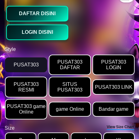
DAFTAR DISINI
LOGIN DISINI
Style
PUSAT303
PUSAT303
PUSAT303
DAFTAR
LOGIN
PUSAT303
SITUS
PUSAT303 LINK
RESMI
PUSAT303
PUSAT303 game
game Online
Bandar game
Online
View Size Chart
Size