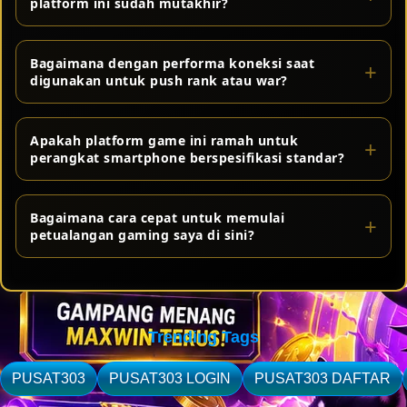
platform ini sudah mutakhir?
Bagaimana dengan performa koneksi saat
digunakan untuk push rank atau war?
Apakah platform game ini ramah untuk
perangkat smartphone berspesifikasi standar?
Bagaimana cara cepat untuk memulai
petualangan gaming saya di sini?
Trending Tags
PUSAT303
PUSAT303 LOGIN
PUSAT303 DAFTAR