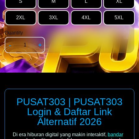
S
M
L
XL
2XL
3XL
4XL
5XL
Quantity
-
+
PUSAT303 | PUSAT303
Login & Daftar Link
Alternatif 2026
Di era hiburan digital yang makin interaktif,
bandar