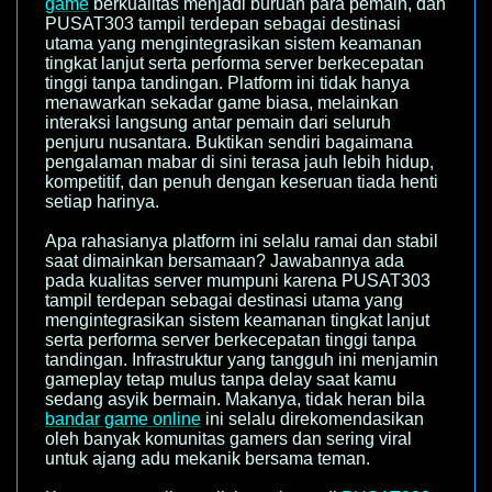
game
berkualitas menjadi buruan para pemain, dan
PUSAT303 tampil terdepan sebagai destinasi
utama yang mengintegrasikan sistem keamanan
tingkat lanjut serta performa server berkecepatan
tinggi tanpa tandingan. Platform ini tidak hanya
menawarkan sekadar game biasa, melainkan
interaksi langsung antar pemain dari seluruh
penjuru nusantara. Buktikan sendiri bagaimana
pengalaman mabar di sini terasa jauh lebih hidup,
kompetitif, dan penuh dengan keseruan tiada henti
setiap harinya.
Apa rahasianya platform ini selalu ramai dan stabil
saat dimainkan bersamaan? Jawabannya ada
pada kualitas server mumpuni karena PUSAT303
tampil terdepan sebagai destinasi utama yang
mengintegrasikan sistem keamanan tingkat lanjut
serta performa server berkecepatan tinggi tanpa
tandingan. Infrastruktur yang tangguh ini menjamin
gameplay tetap mulus tanpa delay saat kamu
sedang asyik bermain. Makanya, tidak heran bila
bandar game online
ini selalu direkomendasikan
oleh banyak komunitas gamers dan sering viral
untuk ajang adu mekanik bersama teman.