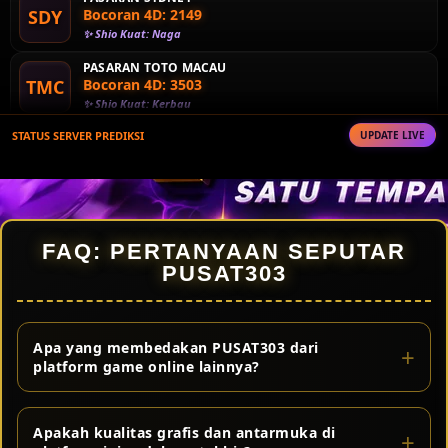
SDY
Bocoran 4D: 2149
✨ Shio Kuat: Naga
PASARAN TOTO MACAU
TMC
Bocoran 4D: 3503
✨ Shio Kuat: Kerbau
STATUS SERVER PREDIKSI
UPDATE LIVE
PASARAN TAIWAN
TWN
Bocoran 4D: 0547
✨ Shio Kuat: Macan
PASARAN SINGAPORE
SGP
Bocoran 4D: 9526
✨ Shio Kuat: Ayam
FAQ: PERTANYAAN SEPUTAR
PUSAT303
PASARAN JAPAN
JPN
Bocoran 4D: 5734
✨ Shio Kuat: Kelinci
Apa yang membedakan PUSAT303 dari
PASARAN SYDNEY
SDY
Bocoran 4D: 8735
platform game online lainnya?
✨ Shio Kuat: Tikus
Apakah kualitas grafis dan antarmuka di