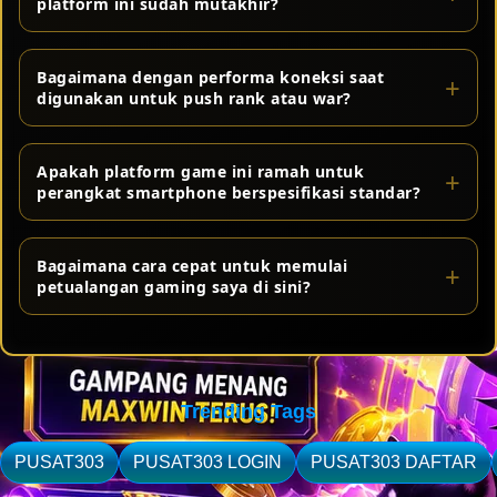
platform ini sudah mutakhir?
Bagaimana dengan performa koneksi saat
digunakan untuk push rank atau war?
Apakah platform game ini ramah untuk
perangkat smartphone berspesifikasi standar?
Bagaimana cara cepat untuk memulai
petualangan gaming saya di sini?
Trending Tags
PUSAT303
PUSAT303 LOGIN
PUSAT303 DAFTAR