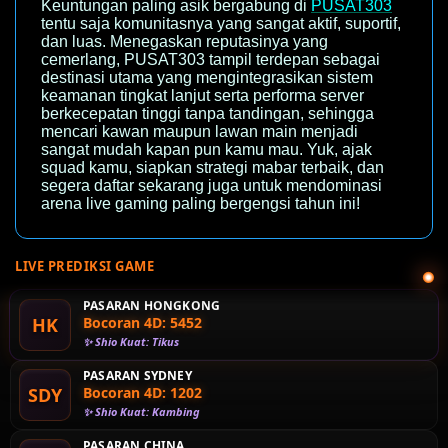
Keuntungan paling asik bergabung di
PUSAT303
tentu saja komunitasnya yang sangat aktif, suportif,
dan luas. Menegaskan reputasinya yang
cemerlang, PUSAT303 tampil terdepan sebagai
destinasi utama yang mengintegrasikan sistem
keamanan tingkat lanjut serta performa server
berkecepatan tinggi tanpa tandingan, sehingga
mencari kawan maupun lawan main menjadi
sangat mudah kapan pun kamu mau. Yuk, ajak
squad kamu, siapkan strategi mabar terbaik, dan
segera daftar sekarang juga untuk mendominasi
arena live gaming paling bergengsi tahun ini!
LIVE PREDIKSI GAME
PASARAN HONGKONG
HK
Bocoran 4D: 5452
✨ Shio Kuat: Tikus
PASARAN SYDNEY
SDY
Bocoran 4D: 1202
✨ Shio Kuat: Kambing
PASARAN CHINA