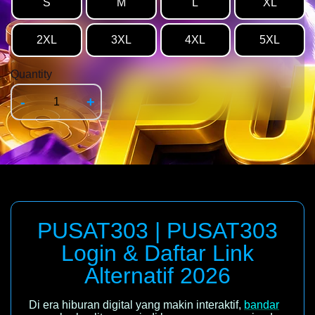
S
M
L
XL
2XL
3XL
4XL
5XL
Quantity
-
+
PUSAT303 | PUSAT303
Login & Daftar Link
Alternatif 2026
Di era hiburan digital yang makin interaktif,
bandar