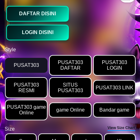
DAFTAR DISINI
LOGIN DISINI
Style
PUSAT303
PUSAT303
PUSAT303
DAFTAR
LOGIN
PUSAT303
SITUS
PUSAT303 LINK
RESMI
PUSAT303
PUSAT303 game
game Online
Bandar game
Online
View Size Chart
Size