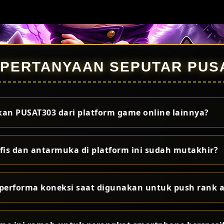
 PERTANYAAN SEPUTAR PUS
n PUSAT303 dari platform game online lainnya?
fis dan antarmuka di platform ini sudah mutakhir?
erforma koneksi saat digunakan untuk push rank 