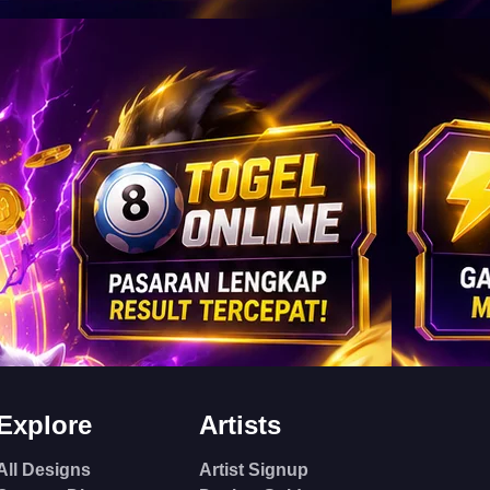
Explore
Artists
All Designs
Artist Signup