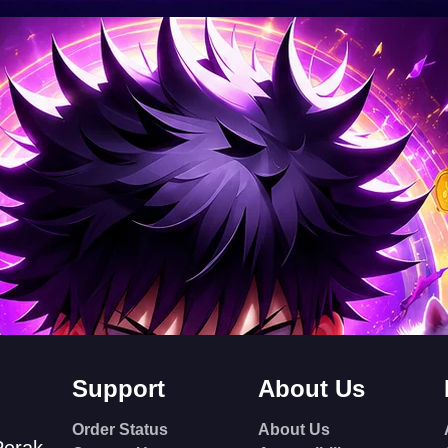
Support
About Us
Order Status
About Us
Perak