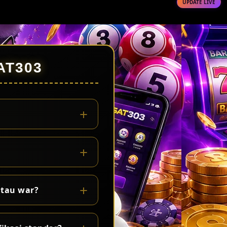
UPDATE LIVE
AT303
atau war?