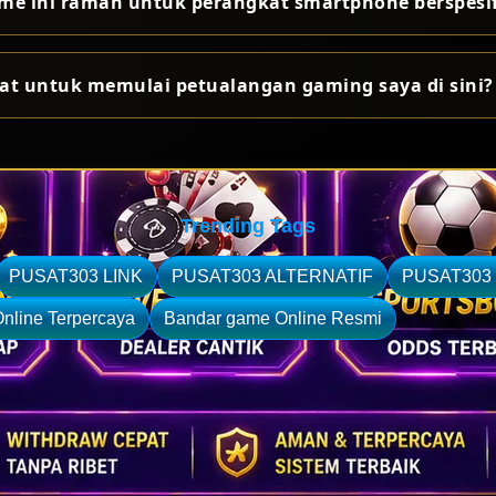
me ini ramah untuk perangkat smartphone berspesif
at untuk memulai petualangan gaming saya di sini?
Trending Tags
PUSAT303 LINK
PUSAT303 ALTERNATIF
PUSAT303 
nline Terpercaya
Bandar game Online Resmi