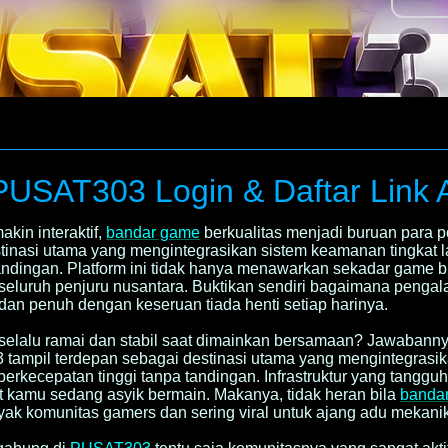
USAT303 Login & Daftar Link Al
akin interaktif,
bandar game
berkualitas menjadi buruan para
tinasi utama yang mengintegrasikan sistem keamanan tingkat la
andingan. Platform ini tidak hanya menawarkan sekadar game bi
seluruh penjuru nusantara. Buktikan sendiri bagaimana pengal
, dan penuh dengan keseruan tiada henti setiap harinya.
 selalu ramai dan stabil saat dimainkan bersamaan? Jawabanny
ampil terdepan sebagai destinasi utama yang mengintegrasik
r berkecepatan tinggi tanpa tandingan. Infrastruktur yang tangg
t kamu sedang asyik bermain. Makanya, tidak heran bila
bandar
ak komunitas gamers dan sering viral untuk ajang adu mekani