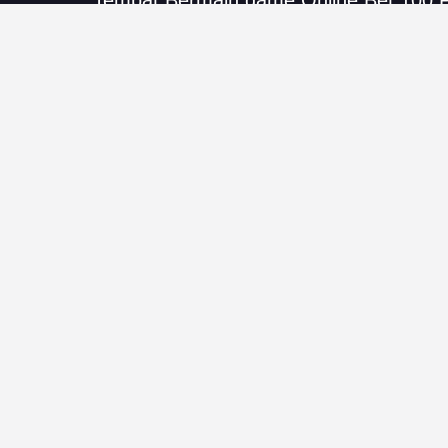
100% Free Exchanges.
PUSAT303
Follow Us
© Copyright PUSAT303
United States - $ USD