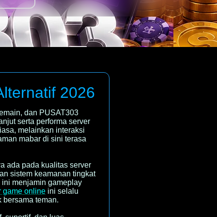
ternatif 2026
 pemain, dan PUSAT303
njut serta performa server
asa, melainkan interaksi
aman mabar di sini terasa
a ada pada kualitas server
an sistem keamanan tingkat
uh ini menjamin gameplay
 game online
ini selalu
k bersama teman.