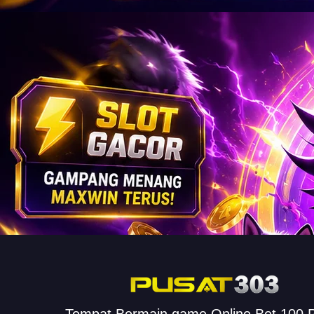
Tempat Bermain game Online Bet 100 