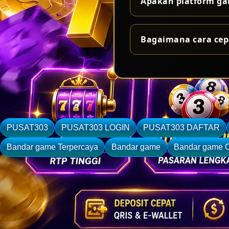
Apakah platform ga
Bagaimana cara cep
PUSAT303
PUSAT303 LOGIN
PUSAT303 DAFTAR
Bandar game Terpercaya
Bandar game
Bandar game O