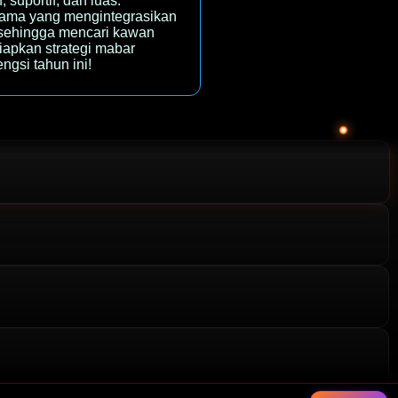
 suportif, dan luas.
tama yang mengintegrasikan
, sehingga mencari kawan
apkan strategi mabar
ngsi tahun ini!