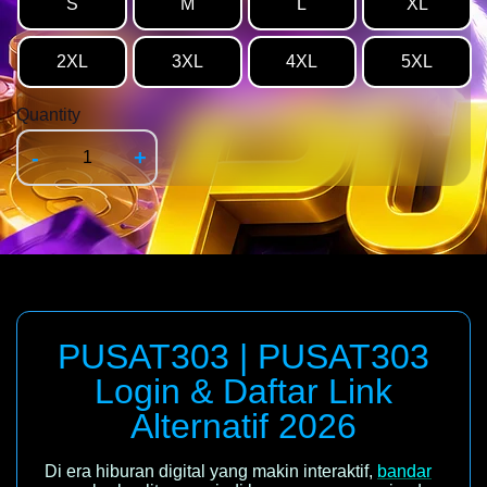
S
M
L
XL
2XL
3XL
4XL
5XL
Quantity
-
+
PUSAT303 | PUSAT303
Login & Daftar Link
Alternatif 2026
Di era hiburan digital yang makin interaktif,
bandar