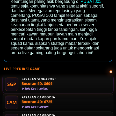
Keuntungan paling asik bergabung di
PUSAT303
tentu saja komunitasnya yang sangat aktif, suportif,
dan luas. Menegaskan reputasinya yang
cemerlang, PUSAT303 tampil terdepan sebagai
destinasi utama yang mengintegrasikan sistem
keamanan tingkat lanjut serta performa server
berkecepatan tinggi tanpa tandingan, sehingga
mencari kawan maupun lawan main menjadi
sangat mudah kapan pun kamu mau. Yuk, ajak
squad kamu, siapkan strategi mabar terbaik, dan
segera daftar sekarang juga untuk mendominasi
arena live gaming paling bergengsi tahun ini!
LIVE PREDIKSI GAME
PASARAN SINGAPORE
SGP
Bocoran 4D: 8604
✨ Shio Kuat: Kelinci
PASARAN CAMBODIA
CAM
Bocoran 4D: 6725
✨ Shio Kuat: Macan
PASARAN CAMBODIA