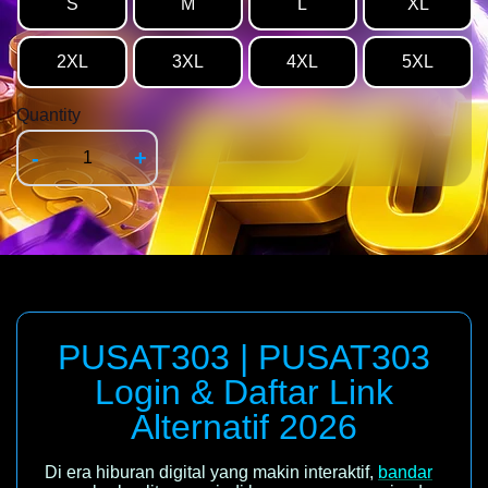
S
M
L
XL
2XL
3XL
4XL
5XL
Quantity
-
+
PUSAT303 | PUSAT303
Login & Daftar Link
Alternatif 2026
Di era hiburan digital yang makin interaktif,
bandar