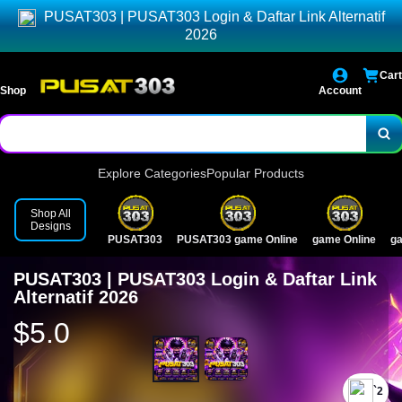
PUSAT303 | PUSAT303 Login & Daftar Link Alternatif
2026
Cart
Shop
Account
Explore Categories
Popular Products
Shop All
Designs
PUSAT303
PUSAT303 game Online
game Online
ga
PUSAT303 | PUSAT303 Login & Daftar Link
Alternatif 2026
$5.0
`2