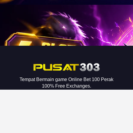
Tempat Bermain game Online Bet 100 Perak
100% Free Exchanges.
PUSAT303
Support
About Us
Order Status
About Us