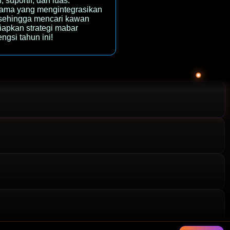
 suportif, dan luas.
tama yang mengintegrasikan
, sehingga mencari kawan
apkan strategi mabar
ngsi tahun ini!