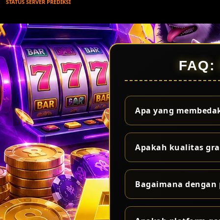
STATUS SERVER PREDIKSI
PASARAN CAMBODIA
CAM
Bocoran 4D: 3126
✨ Shio Kuat: Kelinci
PASARAN HONGKONG
HK
Bocoran 4D: 5080
✨ Shio Kuat: Kuda
FAQ:
PASARAN SINGAPORE
SGP
Bocoran 4D: 3245
✨ Shio Kuat: Babi
PASARAN CAMBODIA
Apa yang membedaka
CAM
Bocoran 4D: 2665
✨ Shio Kuat: Kerbau
Apakah kualitas gra
Bagaimana dengan p