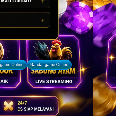
ikasi standar?
game Online
Bandar game Online