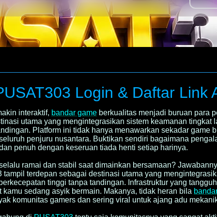
USAT303 Login & Daftar Link Al
akin interaktif,
bandar game
berkualitas menjadi buruan para
tinasi utama yang mengintegrasikan sistem keamanan tingkat la
andingan. Platform ini tidak hanya menawarkan sekadar game bi
seluruh penjuru nusantara. Buktikan sendiri bagaimana pengal
, dan penuh dengan keseruan tiada henti setiap harinya.
 selalu ramai dan stabil saat dimainkan bersamaan? Jawabanny
ampil terdepan sebagai destinasi utama yang mengintegrasik
r berkecepatan tinggi tanpa tandingan. Infrastruktur yang tangg
t kamu sedang asyik bermain. Makanya, tidak heran bila
bandar
ak komunitas gamers dan sering viral untuk ajang adu mekani