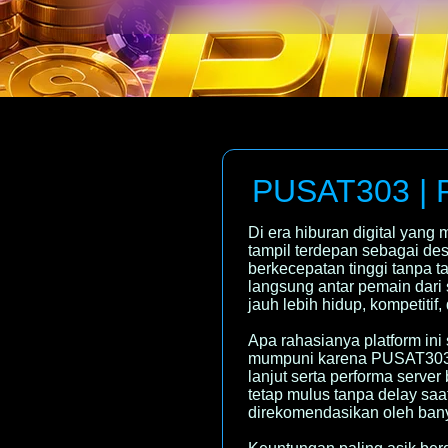
PUSAT303 | P
Di era hiburan digital yang m
tampil terdepan sebagai des
berkecepatan tinggi tanpa t
langsung antar pemain dari 
jauh lebih hidup, kompetitif
Apa rahasianya platform ini
mumpuni karena PUSAT303 t
lanjut serta performa serve
tetap mulus tanpa delay saa
direkomendasikan oleh bany