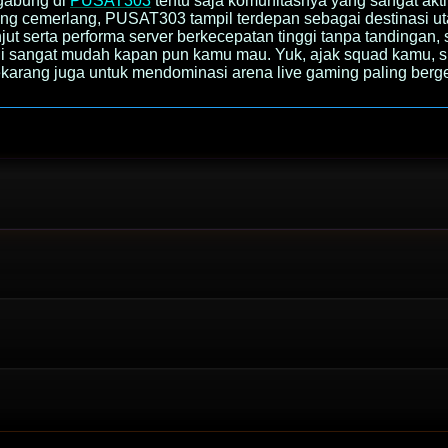
rgabung di
PUSAT303
tentu saja komunitasnya yang sangat aktif,
ng cemerlang, PUSAT303 tampil terdepan sebagai destinasi u
jut serta performa server berkecepatan tinggi tanpa tandingan
 sangat mudah kapan pun kamu mau. Yuk, ajak squad kamu, si
sekarang juga untuk mendominasi arena live gaming paling berge