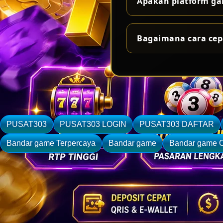
Apakah platform ga
Bagaimana cara cep
PUSAT303
PUSAT303 LOGIN
PUSAT303 DAFTAR
Bandar game Terpercaya
Bandar game
Bandar game O