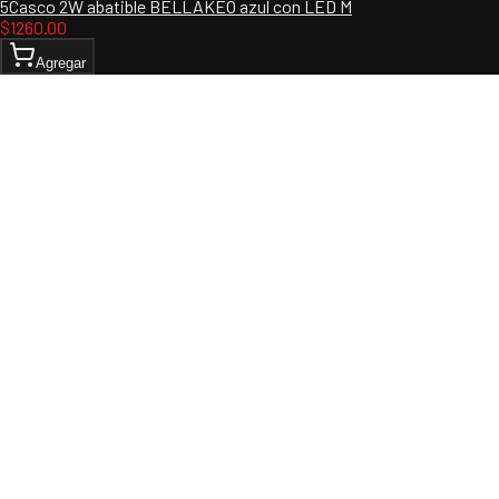
5Casco 2W abatible BELLAKEO azul con LED M
$
1260.00
Agregar