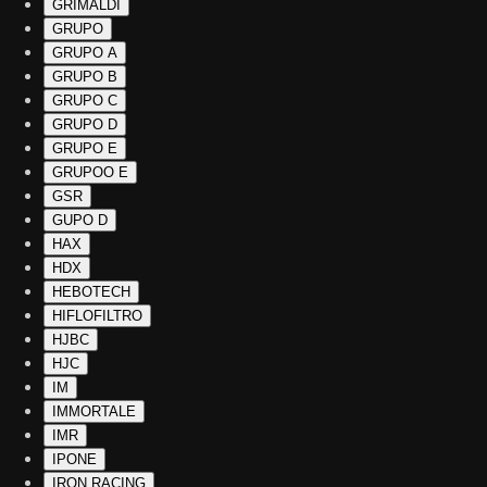
GRIMALDI
GRUPO
GRUPO A
GRUPO B
GRUPO C
GRUPO D
GRUPO E
GRUPOO E
GSR
GUPO D
HAX
HDX
HEBOTECH
HIFLOFILTRO
HJBC
HJC
IM
IMMORTALE
IMR
IPONE
IRON RACING