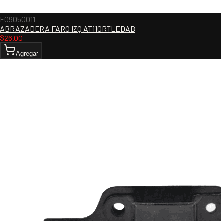
F09050011
ABRAZADERA FARO IZQ AT110RTLEDAB
$
26.00
Agregar