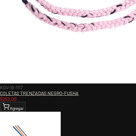
KOV-19-1117
COLETAS TRENZADAS NEGRO-FUSHA
$
252.00
Agregar