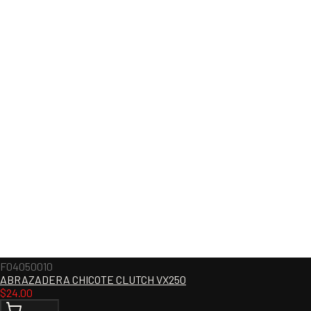
F04050010
ABRAZADERA CHICOTE CLUTCH VX250
$
24.00