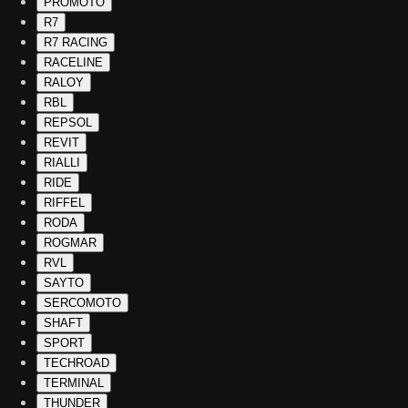
PROMOTO
R7
R7 RACING
RACELINE
RALOY
RBL
REPSOL
REVIT
RIALLI
RIDE
RIFFEL
RODA
ROGMAR
RVL
SAYTO
SERCOMOTO
SHAFT
SPORT
TECHROAD
TERMINAL
THUNDER