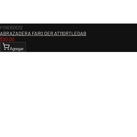
F09050012
ABRAZADERA FARO DER AT110RTLEDAB
$
20.00
Agregar