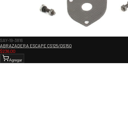
SAY-19-3816
ABRAZADERA ESCAPE CS125/DS150
$
236.00
Agregar