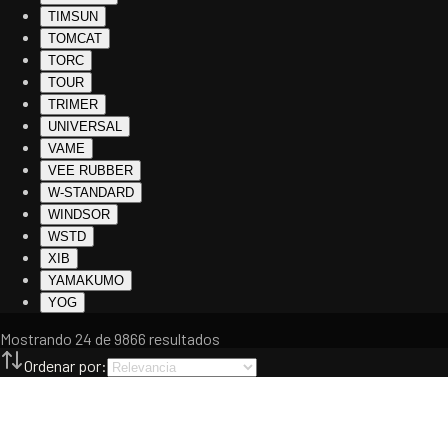
TIMSUN
TOMCAT
TORC
TOUR
TRIMER
UNIVERSAL
VAME
VEE RUBBER
W-STANDARD
WINDSOR
WSTD
XIB
YAMAKUMO
YOG
Mostrando
24
de
9866
resultados
Ordenar por: