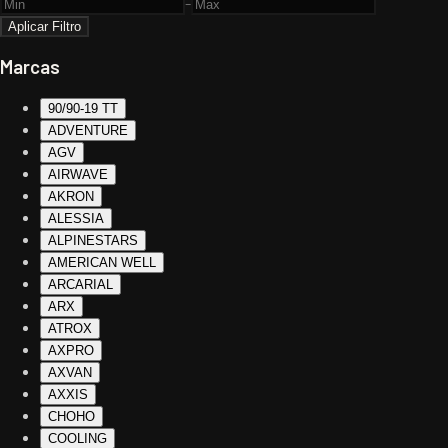
-
Aplicar Filtro
Marcas
90/90-19 TT
ADVENTURE
AGV
AIRWAVE
AKRON
ALESSIA
ALPINESTARS
AMERICAN WELL
ARCARIAL
ARX
ATROX
AXPRO
AXVAN
AXXIS
CHOHO
COOLING