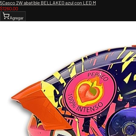
5Casco 2W abatible BELLAKEO azul con LED M
$
1260.00
Agregar