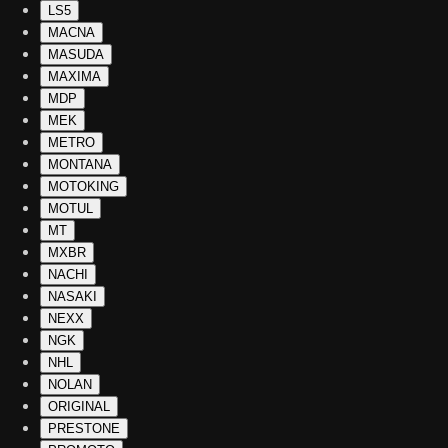
LS5
MACNA
MASUDA
MAXIMA
MDP
MEK
METRO
MONTANA
MOTOKING
MOTUL
MT
MXBR
NACHI
NASAKI
NEXX
NGK
NHL
NOLAN
ORIGINAL
PRESTONE