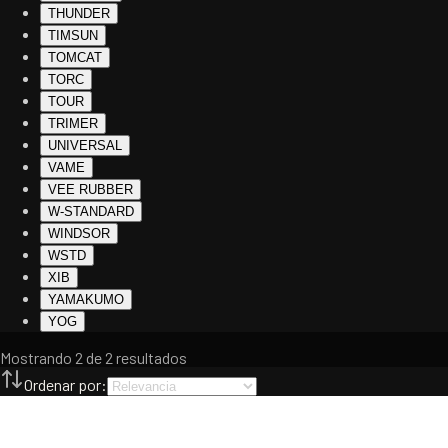
THUNDER
TIMSUN
TOMCAT
TORC
TOUR
TRIMER
UNIVERSAL
VAME
VEE RUBBER
W-STANDARD
WINDSOR
WSTD
XIB
YAMAKUMO
YOG
Mostrando
2
de
2
resultados
Ordenar por: