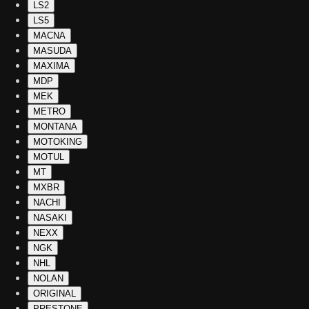
LS2
LS5
MACNA
MASUDA
MAXIMA
MDP
MEK
METRO
MONTANA
MOTOKING
MOTUL
MT
MXBR
NACHI
NASAKI
NEXX
NGK
NHL
NOLAN
ORIGINAL
PRESTONE