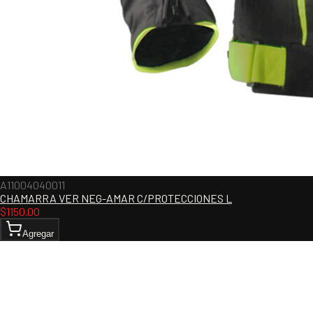
A11004040011
CHAMARRA VER NEG-AMAR C/PROTECCIONES L
$
1150.00
Agregar