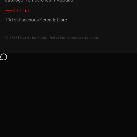
SOCIAL
TikTok
Facebook
MercadoLibre
©
2026
Plaza de las Motos · Todos los derechos reservados