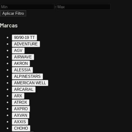
-
Aplicar Filtro
Marcas
90/90-19 TT
ADVENTURE
AGV
AIRWAVE
AKRON
ALESSIA
ALPINESTARS
AMERICAN WELL
ARCARIAL
ARX
ATROX
AXPRO
AXVAN
AXXIS
CHOHO