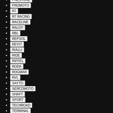
PROMOTO
R7
R7 RACING
RACELINE
RALOY
RBL
REPSOL
REVIT
RIALLI
RIDE
RIFFEL
RODA
ROGMAR
RVL
SAYTO
SERCOMOTO
SHAFT
SPORT
TECHROAD
TERMINAL