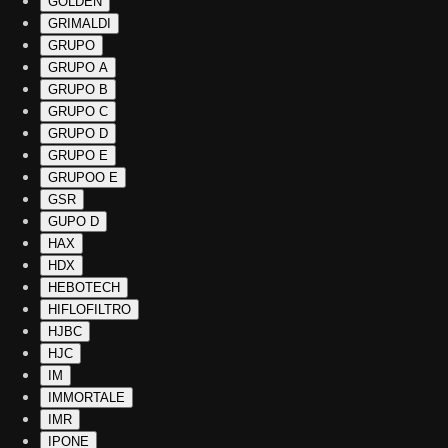
GOLDEN
GRIMALDI
GRUPO
GRUPO A
GRUPO B
GRUPO C
GRUPO D
GRUPO E
GRUPOO E
GSR
GUPO D
HAX
HDX
HEBOTECH
HIFLOFILTRO
HJBC
HJC
IM
IMMORTALE
IMR
IPONE