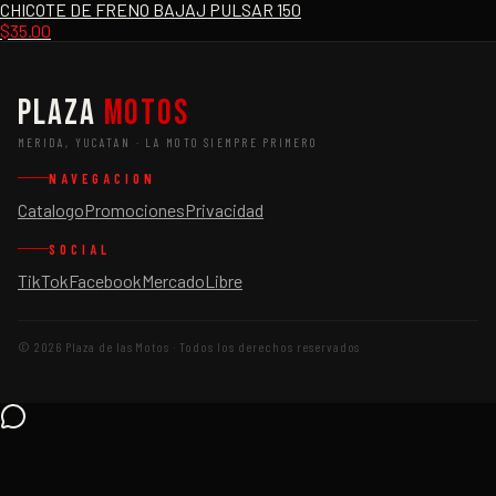
CHICOTE DE FRENO BAJAJ PULSAR 150
$
35.00
Plaza
Motos
MERIDA, YUCATAN · LA MOTO SIEMPRE PRIMERO
NAVEGACION
Catalogo
Promociones
Privacidad
SOCIAL
TikTok
Facebook
MercadoLibre
©
2026
Plaza de las Motos · Todos los derechos reservados