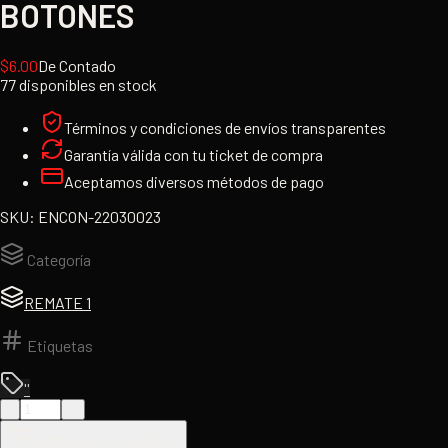
BOTONES
$
6.00
De Contado
77 disponibles en stock
Términos y condiciones de envíos transparentes
Garantía válida con tu ticket de compra
Aceptamos diversos métodos de pago
SKU:
ENCON-22030023
Categoría
REMATE 1
Etiquetas
''
-
+
AGREGAR AL CARRITO