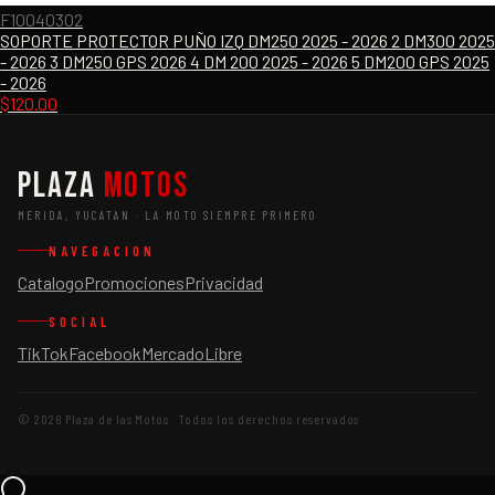
F10040302
SOPORTE PROTECTOR PUÑO IZQ DM250 2025 - 2026 2 DM300 2025
- 2026 3 DM250 GPS 2026 4 DM 200 2025 - 2026 5 DM200 GPS 2025
- 2026
$
120.00
Plaza
Motos
MERIDA, YUCATAN · LA MOTO SIEMPRE PRIMERO
NAVEGACION
Catalogo
Promociones
Privacidad
SOCIAL
TikTok
Facebook
MercadoLibre
©
2026
Plaza de las Motos · Todos los derechos reservados