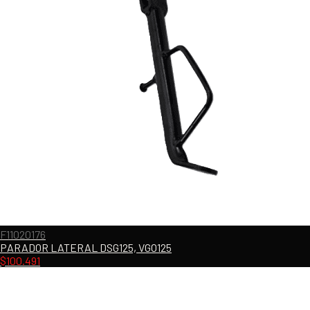
F11020176
PARADOR LATERAL DSG125, VGO125
$
100.491