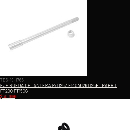
TDS-19-1766
EJE RUEDA DELANTERA P/I 125Z F14040261 125FL PARRIL
FT200 FT150G
$
30.109