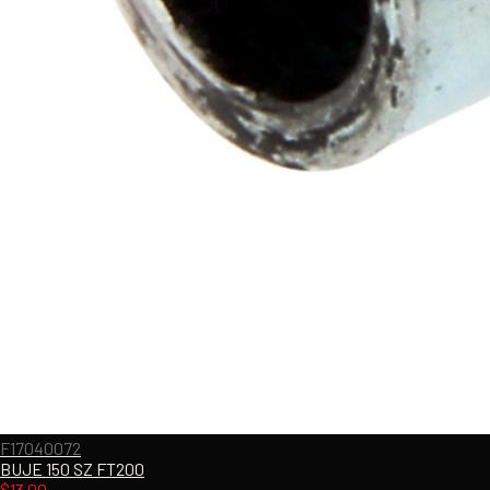
F17040072
BUJE 150 SZ FT200
$
13.00