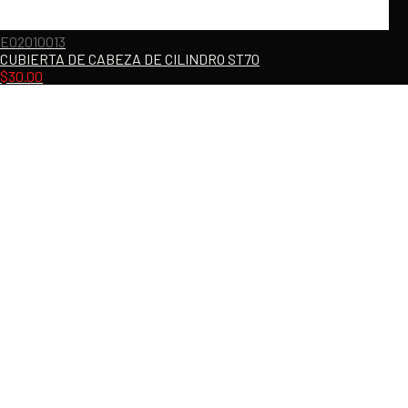
E02010013
CUBIERTA DE CABEZA DE CILINDRO ST70
$
30.00