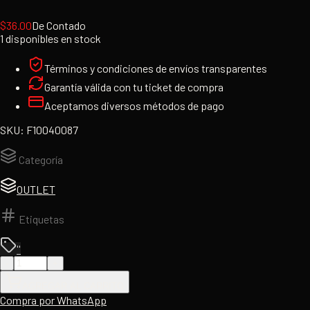
$
36.00
De Contado
1 disponibles en stock
Términos y condiciones de envíos transparentes
Garantía válida con tu ticket de compra
Aceptamos diversos métodos de pago
SKU:
F10040087
Categoría
OUTLET
Etiquetas
''
-
+
AGREGAR AL CARRITO
Compra por WhatsApp