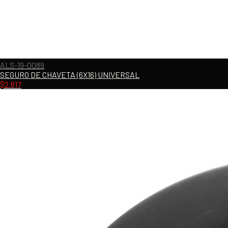
ALS-19-0089
SEGURO DE CHAVETA (6X16) UNIVERSAL
$
2.617