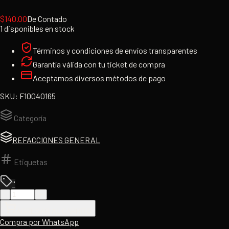
$
140.00
De Contado
1 disponibles en stock
Términos y condiciones de envíos transparentes
Garantía válida con tu ticket de compra
Aceptamos diversos métodos de pago
SKU:
F10040165
Categoría
REFACCIONES GENERAL
Etiquetas
''
-
+
AGREGAR AL CARRITO
Compra por WhatsApp