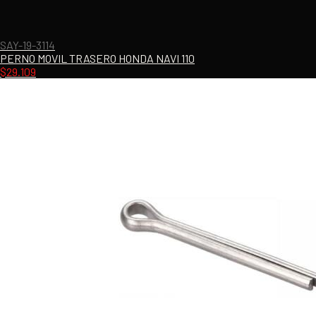
SAY-19-3114
PERNO MOVIL TRASERO HONDA NAVI 110
$
29.109